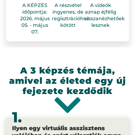
A KÉPZÉS
A részvétel
A videók
időpontja:
ingyenes, de
aznap éjfélig
2026. május
regisztrációhoz
visszanézhetőek
05. - május
kötött
lesznek
07.
A 3 képzés témája,
amivel az életed egy új
fejezete kezdődik
1.
Ilyen egy virtuális asszisztens