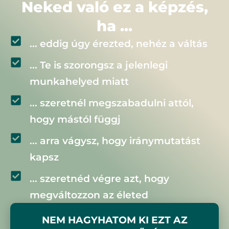
Neked való ez a képzés,
ha ...
... eddig úgy érezted, nehéz a váltás
... Te is szorongsz a jelenlegi
munkahelyed miatt
... szeretnél megszabadulni attól,
hogy mástól függj
... arra vágysz, hogy iránymutatást
kapsz
... szeretnéd végre azt, hogy
megváltozzon az életed
NEM HAGYHATOM KI EZT AZ