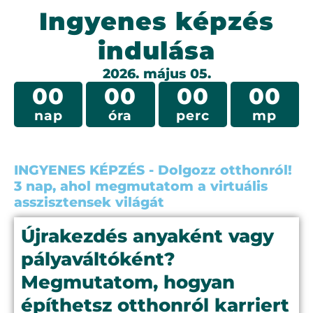
Ingyenes képzés
indulása
2026. május 05.
00
00
00
00
nap
óra
perc
mp
INGYENES KÉPZÉS - Dolgozz otthonról!
3 nap, ahol megmutatom a virtuális
asszisztensek világát
Újrakezdés anyaként vagy
pályaváltóként?
Megmutatom, hogyan
építhetsz otthonról karriert