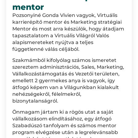
mentor
Pozsonyiné Gonda Vivien vagyok, Virtuális
karrierépítő mentor és Marketing stratégiai
Mentor és most arra készülök, hogy átadjam
tapasztalatom a Virtuális Világról Valós
alapismereteket nyújtva a teljes
függetlenné válás céljából.
Szakmámból kifolyólag számos ismeretet
szereztem adminisztrációs, Sales, Marketing,
Vállalkozástámogatás és Vezetői területen,
emellett 2 gyermekes anya is vagyok, így
átfogó képem van a Világunkban kialakult
nehézségekről, félelmekről,
bizonytalanságról.
Önmagam jártam ki a rögös utat a saját
vállalkozásom elindításához, egy átfogó
Szabadúszó tanfolyam és számos mentor
program elvégzése után a legrelevánsabb