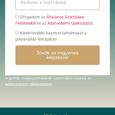
Elfogadom az
Általános Szerződési
Feltételeket
és az
Adatvédelmi tájékoztatót
.
Kérek további hasznos tartalmakat a
pályaváltás témájában
Jövök az ingyenes
képzésre!
A gomb megnyomásával tudomásul veszed az
adatvédelmi tájékoztatót
.