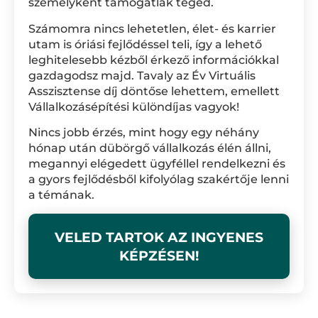
személyként támogatlak téged.
Számomra nincs lehetetlen, élet- és karrier
utam is óriási fejlődéssel teli, így a lehető
leghitelesebb kézből érkező információkkal
gazdagodsz majd. Tavaly az Év Virtuális
Asszisztense díj döntőse lehettem, emellett
Vállalkozásépítési különdíjas vagyok!
Nincs jobb érzés, mint hogy egy néhány
hónap után dübörgő vállalkozás élén állni,
megannyi elégedett ügyféllel rendelkezni és
a gyors fejlődésből kifolyólag szakértője lenni
a témának.
VELED TARTOK AZ INGYENES
KÉPZÉSEN!