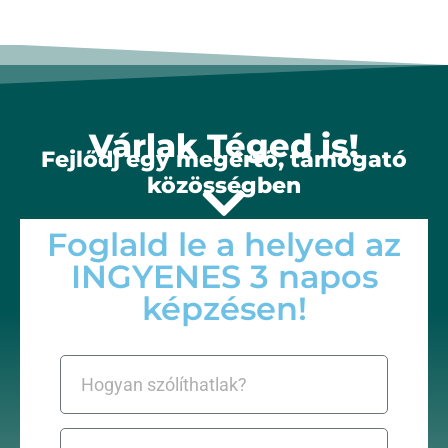
Várlak Téged is!
Fejlődj egy megértő, támogató
közösségben
Foglald le a helyed az
INGYENES 3 napos
képzésen!