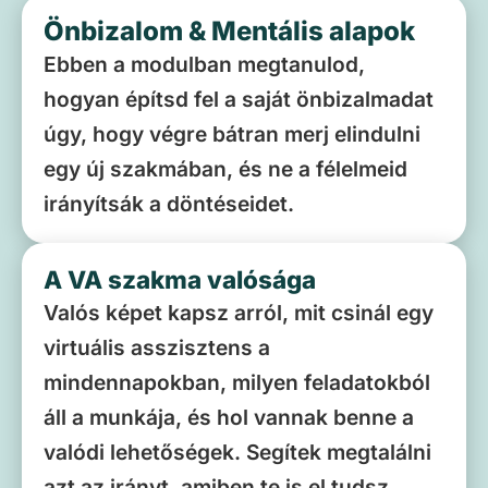
Önbizalom & Mentális alapok
Ebben a modulban megtanulod,
hogyan építsd fel a saját önbizalmadat
úgy, hogy végre bátran merj elindulni
egy új szakmában, és ne a félelmeid
irányítsák a döntéseidet.
A VA szakma valósága
Valós képet kapsz arról, mit csinál egy
virtuális asszisztens a
mindennapokban, milyen feladatokból
áll a munkája, és hol vannak benne a
valódi lehetőségek. Segítek megtalálni
azt az irányt, amiben te is el tudsz