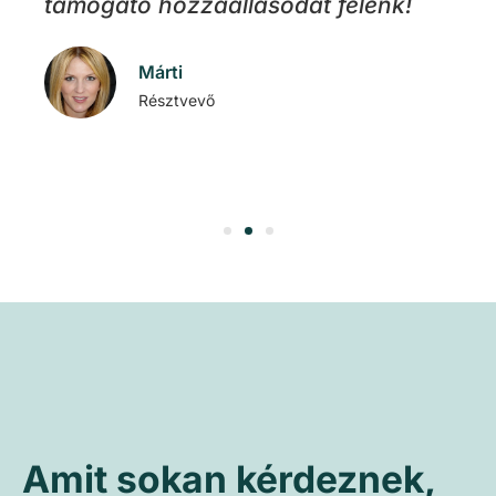
,
támogató hozzáállásodat felénk!
ré
ogy
Márti
Résztvevő
Amit sokan kérdeznek,