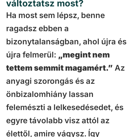
változtatsz most?
Ha most sem lépsz, benne
ragadsz ebben a
bizonytalanságban, ahol újra és
újra felmerül:
„megint nem
tettem semmit magamért.”
Az
anyagi szorongás és az
önbizalomhiány lassan
felemészti a lelkesedésedet, és
egyre távolabb visz attól az
élettől, amire vágysz. Így