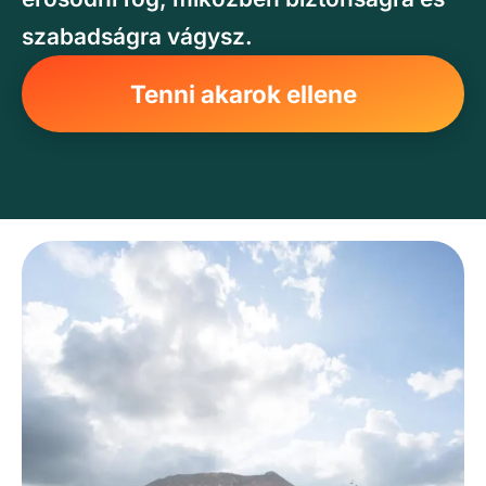
szabadságra vágysz.
Tenni akarok ellene