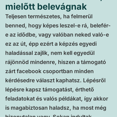
mielőtt belevágnak
Teljesen természetes, ha felmerül
benned, hogy képes leszel-e rá, belefér-
e az idődbe, vagy valóban neked való-e
ez az út, épp ezért a képzés egyedi
haladással zajlik, nem kell egyedül
rájönnöd mindenre, hiszen a támogató
zárt facebook csoportban minden
kérdésedre választ kaphatsz. Lépésről
lépésre kapsz támogatást, érthető
feladatokat és valós példákat, így akkor
is magabiztosan haladsz, ha most még
bizonytalan vagy. Sokan indultak