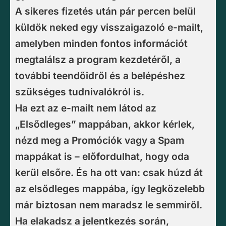
A sikeres fizetés után pár percen belül
küldök neked egy visszaigazoló e-mailt,
amelyben minden fontos információt
megtalálsz a program kezdetéről, a
további teendőidről és a belépéshez
szükséges tudnivalókról is.
Ha ezt az e-mailt nem látod az
„Elsődleges” mappában, akkor kérlek,
nézd meg a Promóciók vagy a Spam
mappákat is – előfordulhat, hogy oda
kerül elsőre. És ha ott van: csak húzd át
az elsődleges mappába, így legközelebb
már biztosan nem maradsz le semmiről.
Ha elakadsz a jelentkezés során,