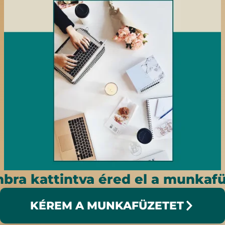
bra kattintva éred el a munkafü
KÉREM A MUNKAFÜZETET