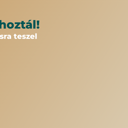
hoztál!
ra teszel