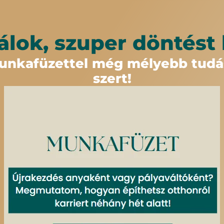
álok, szuper döntést 
unkafüzettel még mélyebb tudás
szert!