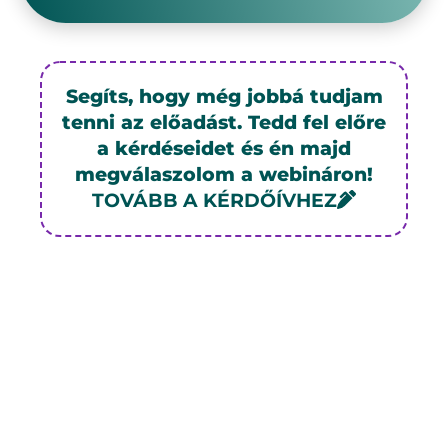
Segíts, hogy még jobbá tudjam
tenni az előadást. Tedd fel előre
a kérdéseidet és én majd
megválaszolom a webináron!
TOVÁBB A KÉRDŐÍVHEZ
Kövess be hasznos tartalmakért
az újrakezdés témájában!