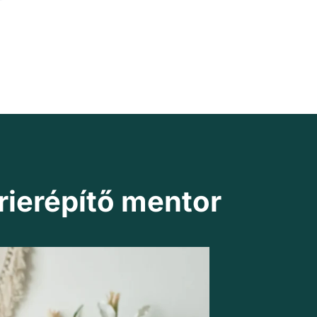
Renáta
Résztvevő
rierépítő mentor