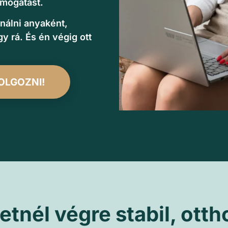
ámogatást.
nálni anyaként,
gy rá. És én végig ott
OLGOZNI!
etnél végre stabil, otth