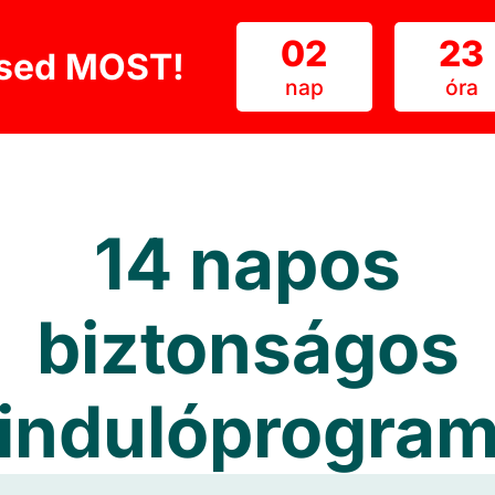
02
23
ésed MOST!
nap
óra
14 napos
biztonságos
indulóprogra