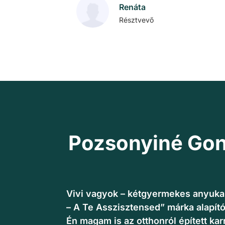
Pozsonyiné Gond
Vivi vagyok – kétgyermekes anyuka, 
– A Te Asszisztensed” márka alapító
Én magam is az otthonról épített karr