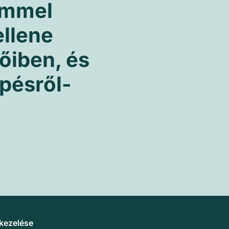
ömmel
ellene
tőiben, és
pésről-
 kezelése