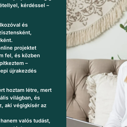
tellyel, kérdéssel –
lkozóval és
zisztensként,
ként.
nline projektet
m fel, és közben
pítkeztem –
zepi újrakezdés
rt hoztam létre, mert
ális világban, és
z, aki végigkísér az
hanem valós tudást,