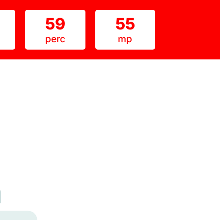
59
54
perc
mp
m