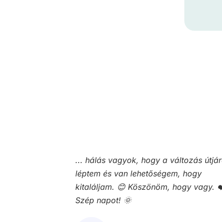
áltozás útjára
Köszönöm a kedves, motiváló és tám
m, hogy
hozzáállásodat felénk!
hogy vagy. ❤️
Veronika
Résztvevő