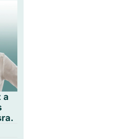
 a
s
sra.