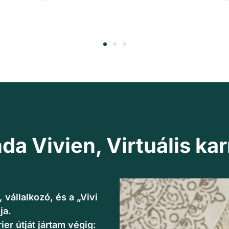
a Vivien, Virtuális kar
vállalkozó, és a „Vivi
ja.
ier útját jártam végig: