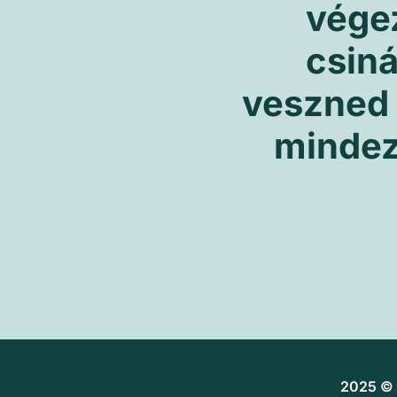
vége
csiná
veszned a
mindez
2025 © 