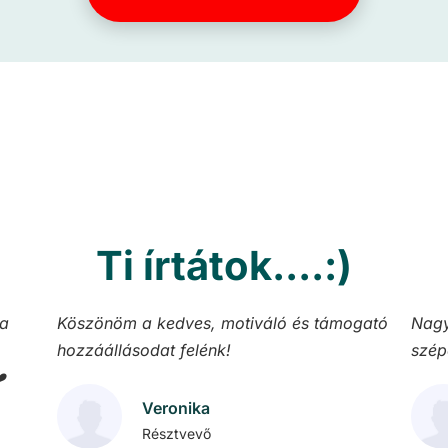
Ti írtátok....:)
ogató
Nagyon hasznos volt a videó. Köszönöm
... 
szépen!
lépt
kita
Szép
Nikoletta
Résztvevő