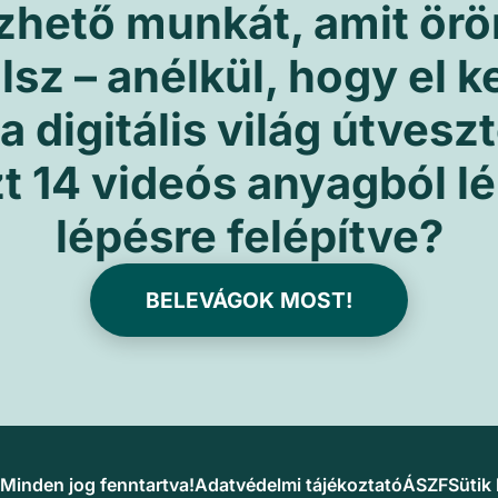
zhető munkát, amit ör
lsz – anélkül, hogy el k
 digitális világ útvesz
t 14 videós anyagból lé
lépésre felépítve?
BELEVÁGOK MOST!
Minden jog fenntartva!
Adatvédelmi tájékoztató
ÁSZF
Sütik