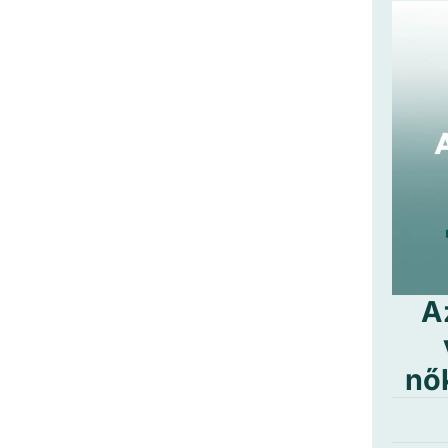
A
nők