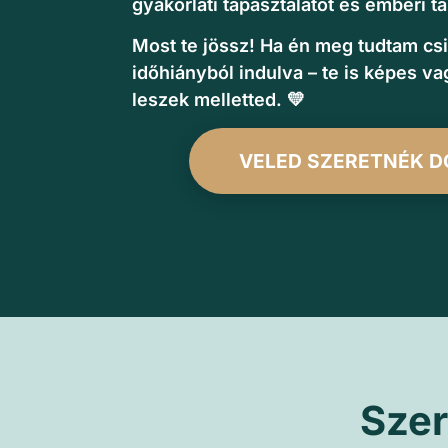
gyakorlati tapasztalatot és emberi t
Most te jössz! Ha én meg tudtam csi
időhiányból indulva – te is képes va
leszek melletted. 💛
VELED SZERETNÉK D
Szer