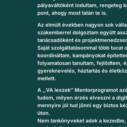
pályaváltóként indultam, rengeteg ké
pont, ahogy most talán te is.
Az elmúlt években nagyon sok válla
szakemberrel dolgoztam együtt ass
tanácsadóként és projektmenedzser
Saját szolgáltatásommal több tucat o
koordináltam, kampányokat építette
folyamatosan tanultam, fejlődtem, é
gyereknevelés, háztartás és életkö
mellett.
A ,,VA leszek” Mentorprogramot azé
tudom, milyen érzés elveszni a digit
mennyire jól tud jönni egy biztos ké
úton.
Nem tankönyveket adok a kezedbe, 