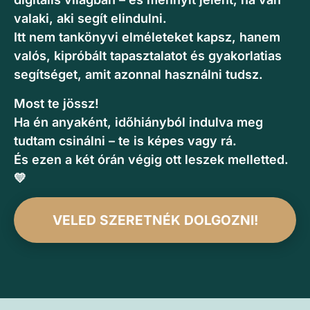
valaki, aki segít elindulni.
Itt nem tankönyvi elméleteket kapsz, hanem
valós, kipróbált tapasztalatot és gyakorlatias
segítséget, amit azonnal használni tudsz.
Most te jössz!
Ha én anyaként, időhiányból indulva meg
tudtam csinálni – te is képes vagy rá.
És ezen a két órán végig ott leszek melletted.
💛
VELED SZERETNÉK DOLGOZNI!