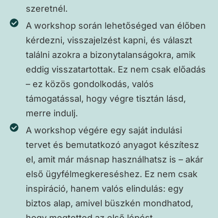
szeretnél.
A workshop során lehetőséged van élőben
kérdezni, visszajelzést kapni, és választ
találni azokra a bizonytalanságokra, amik
eddig visszatartottak. Ez nem csak előadás
– ez közös gondolkodás, valós
támogatással, hogy végre tisztán lásd,
merre indulj.
A workshop végére egy saját indulási
tervet és bemutatkozó anyagot készítesz
el, amit már másnap használhatsz is – akár
első ügyfélmegkereséshez. Ez nem csak
inspiráció, hanem valós elindulás: egy
biztos alap, amivel büszkén mondhatod,
hogy megtetted az első lépést.