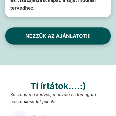
és visszajelzést kapsz a saját indulási
tervedhez.
NÉZZÜK AZ AJÁNLATOT!!!
Ti írtátok....:)
tem
Köszönöm a kedves, motiváló és támogató
Nag
hozzáállásodat felénk!
szé