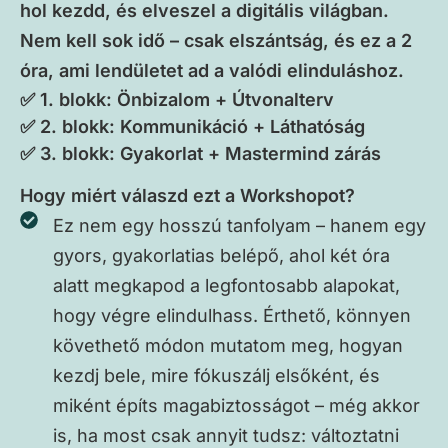
hol kezdd, és elveszel a digitális világban.
Nem kell sok idő – csak elszántság, és ez a 2
óra, ami lendületet ad a valódi elinduláshoz.
✅ 1. blokk: Önbizalom + Útvonalterv
✅ 2. blokk: Kommunikáció + Láthatóság
✅ 3. blokk: Gyakorlat + Mastermind zárás
Hogy miért válaszd ezt a Workshopot?
Ez nem egy hosszú tanfolyam – hanem egy
gyors, gyakorlatias belépő, ahol két óra
alatt megkapod a legfontosabb alapokat,
hogy végre elindulhass. Érthető, könnyen
követhető módon mutatom meg, hogyan
kezdj bele, mire fókuszálj elsőként, és
miként építs magabiztosságot – még akkor
is, ha most csak annyit tudsz: változtatni