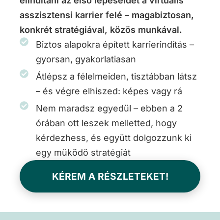
elindítani az első lépéseidet a virtuális
asszisztensi karrier felé – magabiztosan,
konkrét stratégiával, közös munkával.
Biztos alapokra épített karrierindítás –
gyorsan, gyakorlatiasan
Átlépsz a félelmeiden, tisztábban látsz
– és végre elhiszed: képes vagy rá
Nem maradsz egyedül – ebben a 2
órában ott leszek melletted, hogy
kérdezhess, és együtt dolgozzunk ki
egy működő stratégiát
KÉREM A RÉSZLETEKET!