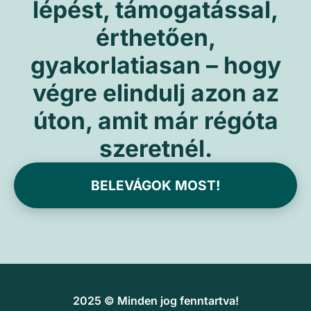
lépést, támogatással,
érthetően,
gyakorlatiasan – hogy
végre elindulj azon az
úton, amit már régóta
szeretnél.
BELEVÁGOK MOST!
2025 © Minden jog fenntartva!