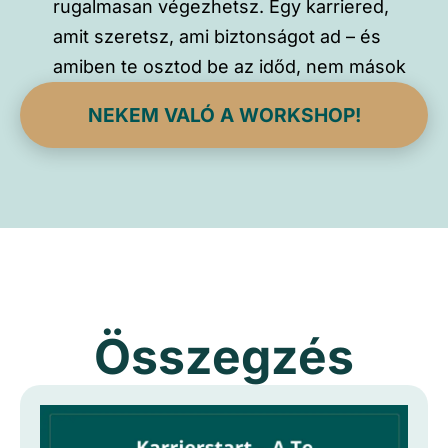
rugalmasan végezhetsz. Egy karriered,
amit szeretsz, ami biztonságot ad – és
amiben te osztod be az időd, nem mások
NEKEM VALÓ A WORKSHOP!
Összegzés