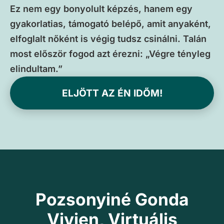
Ez nem egy bonyolult képzés, hanem egy
gyakorlatias, támogató belépő, amit anyaként,
elfoglalt nőként is végig tudsz csinálni. Talán
most először fogod azt érezni: „Végre tényleg
elindultam.”
ELJÖTT AZ ÉN IDŐM!
Pozsonyiné Gonda
Vivien, Virtuális