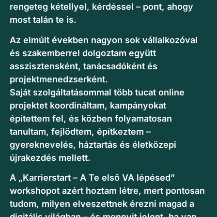
rengeteg kétellyel, kérdéssel – pont, ahogy
most talán te is.
Az elmúlt években nagyon sok vállalkozóval
és szakemberrel dolgoztam együtt
asszisztensként, tanácsadóként és
projektmenedzserként.
Saját szolgáltatásommal több tucat online
projektet koordináltam, kampányokat
építettem fel, és közben folyamatosan
tanultam, fejlődtem, építkeztem –
gyereknevelés, háztartás és életközepi
újrakezdés mellett.
A „Karrierstart – A Te első VA lépésed”
workshopot azért hoztam létre, mert pontosan
tudom, milyen elveszettnek érezni magad a
digitális világban – és mennyit jelent, ha van