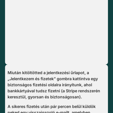
Miután kitöltötted a jelentkezési űrlapot, a
„Jelentkezem és fizetek” gombra kattintva egy
biztonságos fizetési oldalra irányítunk, ahol
bankkártyával tudsz fizetni (a Stripe rendszerén
keresztül, gyorsan és biztonságosan).
A sikeres fizetés után pár percen belül küldök
neked egy visszaigazoló e-mailt, amelyben